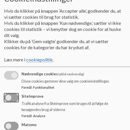
o
l
Dette er grundlaget for Bødkergårdens arbejde med handicappede
Hvis du klikker på knappen ’Accepter alle’, godkender du, at
d
børn – eller børn med specielle behov. Vi vil netop gerne lære alle
vi sætter cookies til brug for statistik.
e
vores børn, at der er noget de er gode til og ikke kun fokusere på
Hvis du klikker på knappen ’Kun nødvendige,’ sætter vi ikke
t
en evt. medfødt begrænsning. Derfor er børn med specielle behov
cookies til statistik – vi benytter dog en cookie for at huske
integrerede i de forskellige afdelinger. Samtidigt vil vi på
dit valg.
Bødkergården til enhver tid arbejde for at alle børn med specielle
Klikker du på ’Gem valgte’ godkender du, at vi sætter
behov får netop deres individuelle behov opfyldt. Derfor har vi et
cookies for de kategorier du har krydset af.
højt fagligt kvalificeret personale, der har stor erfaring i:
Læs mere i
cookiepolitik
.
at beskrive det enkelte barns behov for ekstra hjælp og
stimulation
Nødvendige cookies
(altid nødvendig)
at opstille en handleplan, som varetager hele barnets udvikling
Disse cookies gemmer dine valg om cookieindstillinger.
med bl.a. udgangspunkt i Bødkergårdens målsætning og
Formål
:
Funktionalitet
Læreplaner
SiteImprove
at samarbejde med forældre om, hvordan vi sammen kan skabe
Trafikanalyse fra Siteimprove som bruges til at følge de
besøgendes brug af siderne
en hverdag, som bedst tilgodeser lige deres barns udvikling
Formål
:
Analyse
at tilrettelægge en hverdag, som sørger for at børnene får
Matomo
mulighed for at spejle sig i hinanden når de leger, spiser, går til