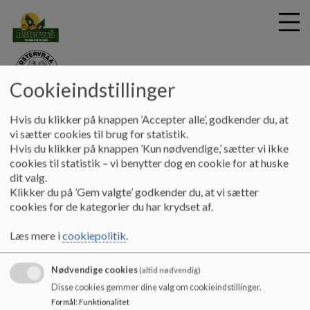
Cookieindstillinger
G
Bødkergården
Hvis du klikker på knappen ’Accepter alle’, godkender du, at
å
Information
Skrig og Skrål
vi sætter cookies til brug for statistik.
t
Hvis du klikker på knappen ’Kun nødvendige,’ sætter vi ikke
i
cookies til statistik – vi benytter dog en cookie for at huske
Skrig og Skrål
l
dit valg.
h
Klikker du på ’Gem valgte’ godkender du, at vi sætter
o
cookies for de kategorier du har krydset af.
v
Bødkergården har sin egen lokale avis. Den udkommer til
e
alle familier med tilknytning til stedet én gang om
Læs mere i
cookiepolitik
.
d
måneden.
i
Nødvendige cookies
n
(altid nødvendig)
Avisen hedder ”SKRIG OG SKRÅL”
d
Disse cookies gemmer dine valg om cookieindstillinger.
h
Læs den sidste nye avis på AULA
Formål
:
Funktionalitet