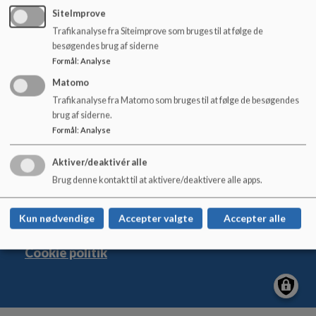
o
SiteImprove
l
Trafikanalyse fra Siteimprove som bruges til at følge de
d
besøgendes brug af siderne
e
Formål
:
Analyse
t
Bødkergården
Matomo
Brøndenvej 34, 9750 Østervrå
Trafikanalyse fra Matomo som bruges til at følge de besøgendes
cath@frederikshavn.dk
brug af siderne.
+45 98456749
Formål
:
Analyse
EAN NR.
5798003674797
Tilgængelighedserklæring
Aktiver/deaktivér alle
Sitemap
Brug denne kontakt til at aktivere/deaktivere alle apps.
Kun nødvendige
Accepter valgte
Accepter alle
Cookie politik