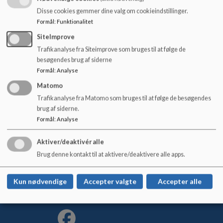
o
Børnene sidder altid i sikkerhedsseler.
Disse cookies gemmer dine valg om cookieindstillinger.
l
Formål
:
Funktionalitet
d
Dokumenter
e
SiteImprove
t
Justitsministeriets foler om erstatningsansvar
Trafikanalyse fra Siteimprove som bruges til at følge de
besøgendes brug af siderne
Formål
:
Analyse
Matomo
Trafikanalyse fra Matomo som bruges til at følge de besøgendes
Bødkergården
brug af siderne.
Formål
:
Analyse
Brøndenvej 34, 9750 Østervrå
cath@frederikshavn.dk
Aktiver/deaktivér alle
+45 98456749
Brug denne kontakt til at aktivere/deaktivere alle apps.
EAN NR.
5798003674797
Tilgængelighedserklæring
Kun nødvendige
Accepter valgte
Accepter alle
Sitemap