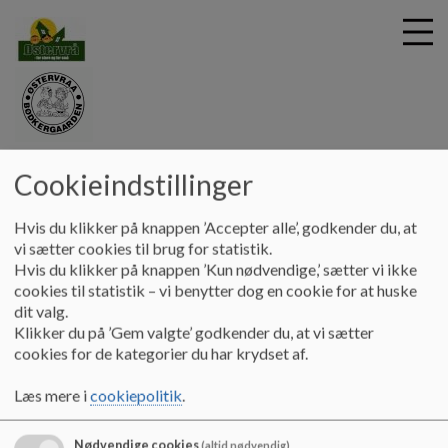
G
Bødkergården
Cookieindstillinger
å
Information
Forsikring
t
i
Hvis du klikker på knappen ’Accepter alle’, godkender du, at
Forsikring
l
vi sætter cookies til brug for statistik.
h
Hvis du klikker på knappen ’Kun nødvendige,’ sætter vi ikke
o
cookies til statistik – vi benytter dog en cookie for at huske
v
dit valg.
Det er forældrenes egen ansvarsforsikring, der skal dække
e
Klikker du på ’Gem valgte’ godkender du, at vi sætter
børnene i den tid, de er i institutionen. Bødkergården har ingen
d
cookies for de kategorier du har krydset af.
forsikring, der dækker børnene.
i
n
Læs mere i
cookiepolitik
.
Kørsel med børn i vores egen bus sker kun efter tilladelse fra
d
forældrene.
h
Nødvendige cookies
(altid nødvendig)